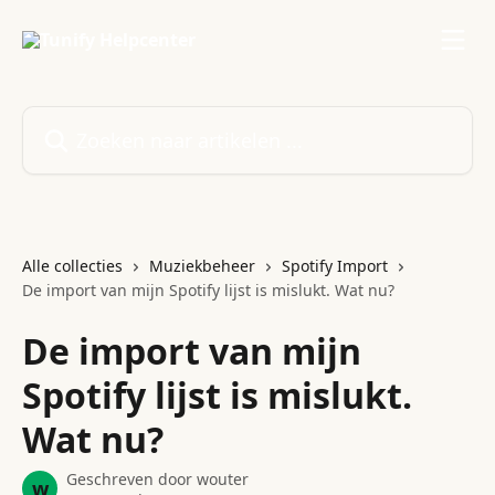
Naar de hoofdinhoud
Zoeken naar artikelen ...
Alle collecties
Muziekbeheer
Spotify Import
De import van mijn Spotify lijst is mislukt. Wat nu?
De import van mijn
Spotify lijst is mislukt.
Wat nu?
Geschreven door
wouter
w