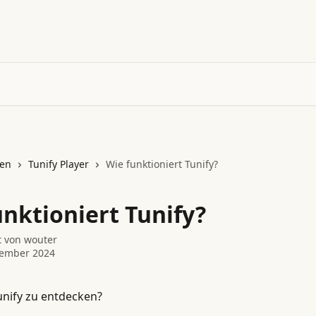
nen
Tunify Player
Wie funktioniert Tunify?
unktioniert Tunify?
t von
wouter
vember 2024
unify zu entdecken? 