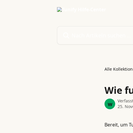
Zum Hauptinhalt springen
Nach Artikeln suchen …
Alle Kollektio
Wie f
Verfass
w
25. No
Bereit, um T